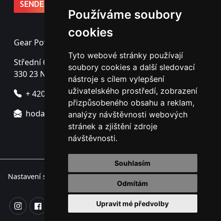
Používáme soubory
cookies
Gear Power s.r.o.
Tyto webové stránky používají
Střední 69
soubory cookies a další sledovací
330 23 Nýřany - Úherce
nástroje s cílem vylepšení
uživatelského prostředí, zobrazení
+ 420 725 725 760
přizpůsobeného obsahu a reklam,
hodac@gearpower.cz
analýzy návštěvnosti webových
stránek a zjištění zdroje
návštěvnosti.
Souhlasím
Nastavení souborů cookie.
Odmítám
Upravit mé předvolby