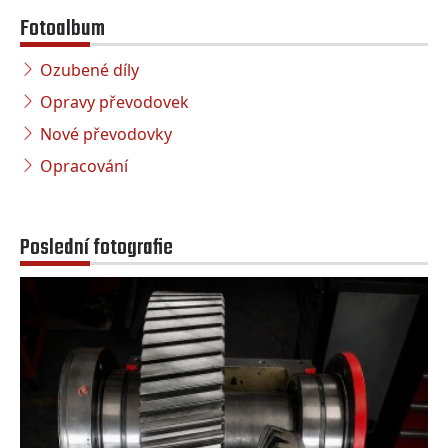
Fotoalbum
Ozubené díly
Opravy převodovek
Nové převodovky
Opracování
Poslední fotografie