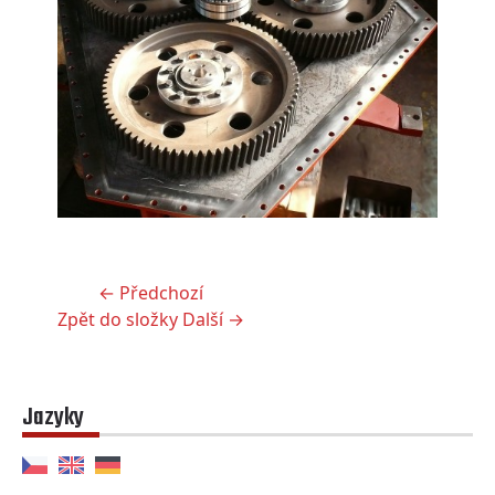
← Předchozí
Zpět do složky
Další →
Jazyky