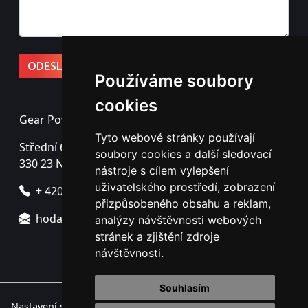
Používáme soubory
cookies
Gear Power s.r.o.
Tyto webové stránky používají
Střední 69
soubory cookies a další sledovací
330 23 Nýřany - Úherce
nástroje s cílem vylepšení
uživatelského prostředí, zobrazení
+ 420 725 725 760
přizpůsobeného obsahu a reklam,
hodac@gearpower.cz
analýzy návštěvnosti webových
stránek a zjištění zdroje
návštěvnosti.
Souhlasím
Nastavení souborů cookie.