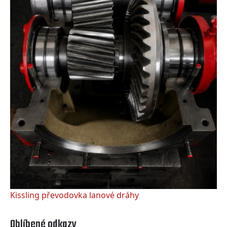
Kissling převodovka lanové dráhy
Oblíbené odkazy