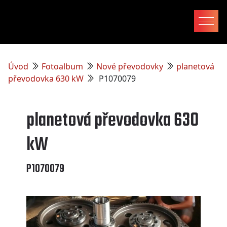
Úvod
Fotoalbum
Nové převodovky
planetová
převodovka 630 kW
P1070079
planetová převodovka 630
kW
P1070079