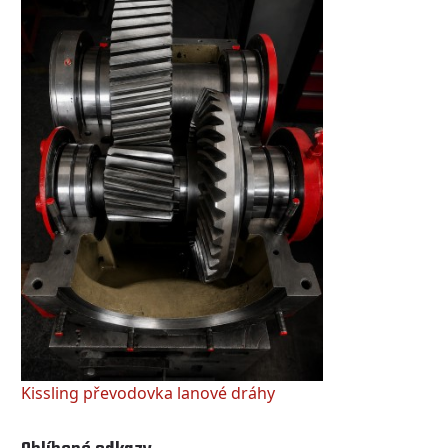
Kissling převodovka lanové dráhy