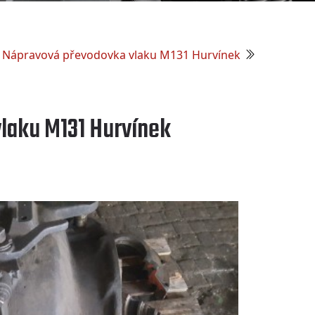
Nápravová převodovka vlaku M131 Hurvínek
laku M131 Hurvínek