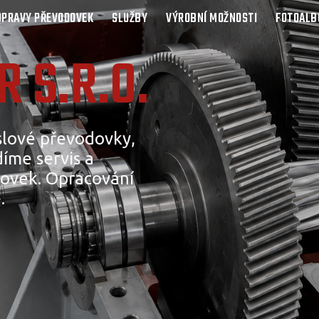
OPRAVY PŘEVODOVEK
SLUŽBY
VÝROBNÍ MOŽNOSTI
FOTOAL
 S.R.O.
lové převodovky,
íme servis a
ovek. Opracování
.