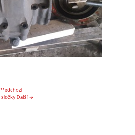
Předchozí
 složky
Další →