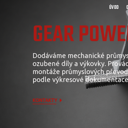
ÚVOD
GEAR POWER
Dodáváme mechanické průmys
ozubené díly a výkovky. Provád
montáže průmyslových převod
podle výkresové dokumentace
KONTAKTY