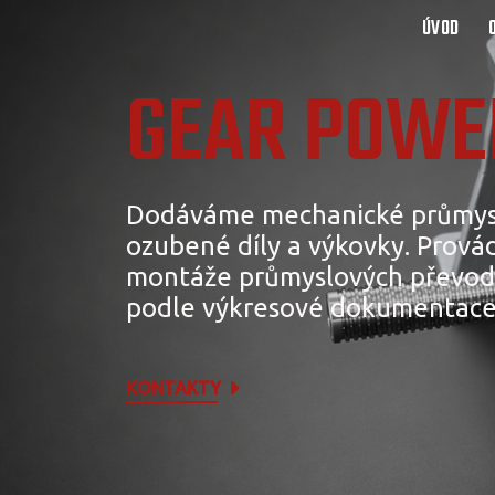
ÚVOD
GEAR POWER
Dodáváme mechanické průmys
ozubené díly a výkovky. Provád
montáže průmyslových převod
podle výkresové dokumentace
KONTAKTY