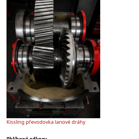
Kissling převodovka lanové dráhy