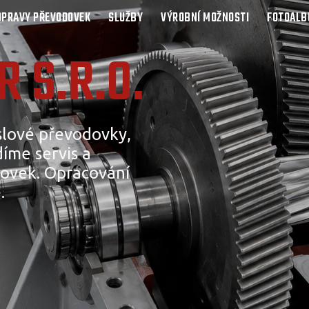
OPRAVY PŘEVODOVEK
SLUŽBY
VÝROBNÍ MOŽNOSTI
FOTOAL
 S.R.O.
lové převodovky,
íme servis a
ovek. Opracování
.