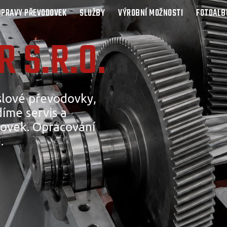
OPRAVY PŘEVODOVEK
SLUŽBY
VÝROBNÍ MOŽNOSTI
FOTOAL
 S.R.O.
lové převodovky,
íme servis a
ovek. Opracování
.