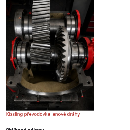
Kissling převodovka lanové dráhy