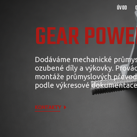
ÚVOD
GEAR POWER
Dodáváme mechanické průmys
ozubené díly a výkovky. Provád
montáže průmyslových převod
podle výkresové dokumentace
KONTAKTY