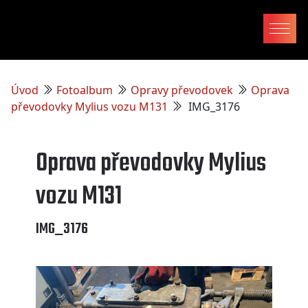
Úvod
Fotoalbum
Opravy převodovek
Oprava
převodovky Mylius vozu M131
IMG_3176
Oprava převodovky Mylius
vozu M131
IMG_3176