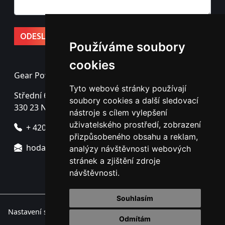
Používáme soubory
cookies
Gear Power s.r.o.
Tyto webové stránky používají
Střední 69
soubory cookies a další sledovací
330 23 Nýřany - Úherce
nástroje s cílem vylepšení
uživatelského prostředí, zobrazení
+ 420 725 725 760
přizpůsobeného obsahu a reklam,
hodac@gearpower.cz
analýzy návštěvnosti webových
stránek a zjištění zdroje
návštěvnosti.
Souhlasím
Nastavení souborů cookie.
Odmítám