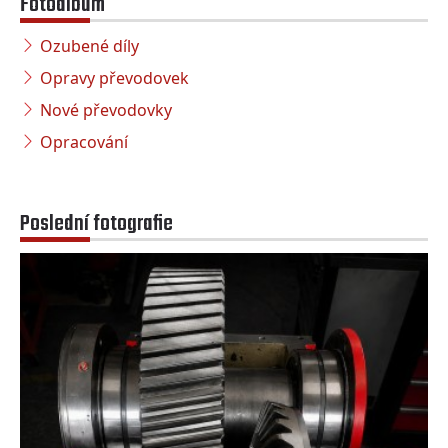
Fotoalbum
Ozubené díly
Opravy převodovek
Nové převodovky
Opracování
Poslední fotografie