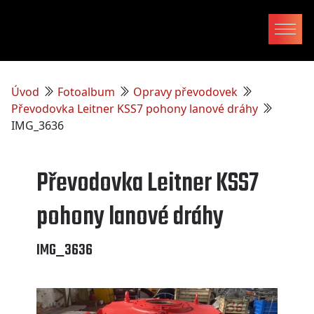
Úvod
Fotoalbum
Opravy převodovek
Převodovka Leitner KSS7 pohony lanové dráhy
IMG_3636
Převodovka Leitner KSS7
pohony lanové dráhy
IMG_3636