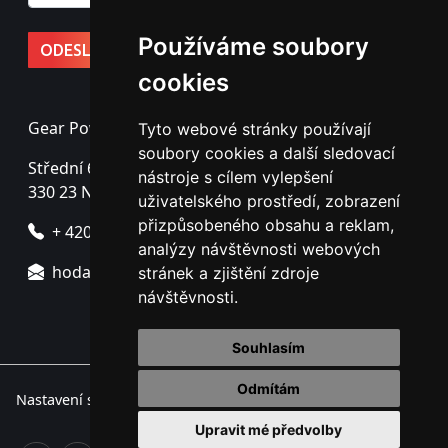
Používáme soubory
cookies
Gear Power s.r.o.
Tyto webové stránky používají
soubory cookies a další sledovací
Střední 69
nástroje s cílem vylepšení
330 23 Nýřany - Úherce
uživatelského prostředí, zobrazení
přizpůsobeného obsahu a reklam,
+ 420 725 725 760
analýzy návštěvnosti webových
hodac@gearpower.cz
stránek a zjištění zdroje
návštěvnosti.
Souhlasím
Odmítám
Nastavení souborů cookie.
Upravit mé předvolby