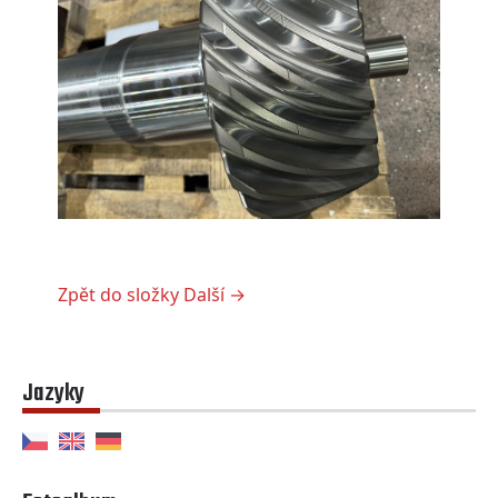
Zpět do složky
Další →
Jazyky