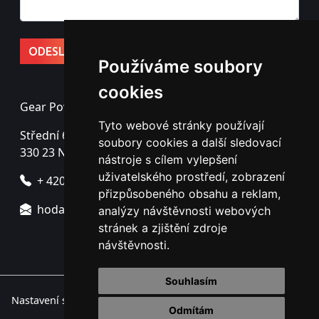
Používáme soubory
cookies
Gear Power s.r.o.
Tyto webové stránky používají
Střední 69
soubory cookies a další sledovací
330 23 Nýřany - Úherce
nástroje s cílem vylepšení
uživatelského prostředí, zobrazení
+ 420 725 725 760
přizpůsobeného obsahu a reklam,
hodac@gearpower.cz
analýzy návštěvnosti webových
stránek a zjištění zdroje
návštěvnosti.
Souhlasím
Nastavení souborů cookie.
Odmítám