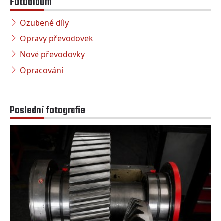
Fotoalbum
Ozubené díly
Opravy převodovek
Nové převodovky
Opracování
Poslední fotografie