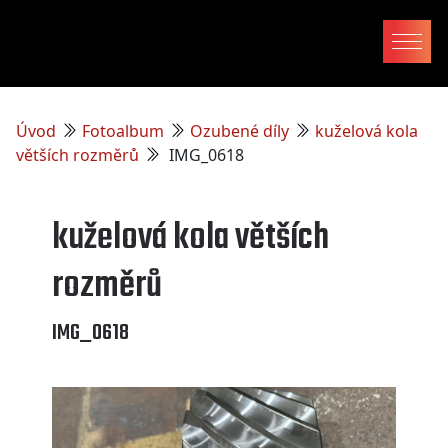
Úvod
Fotoalbum
Ozubené díly
kuželová kola
větších rozměrů
IMG_0618
kuželová kola větších
rozměrů
IMG_0618