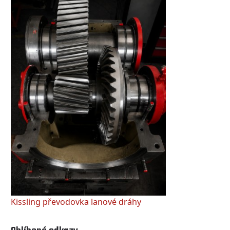
Kissling převodovka lanové dráhy