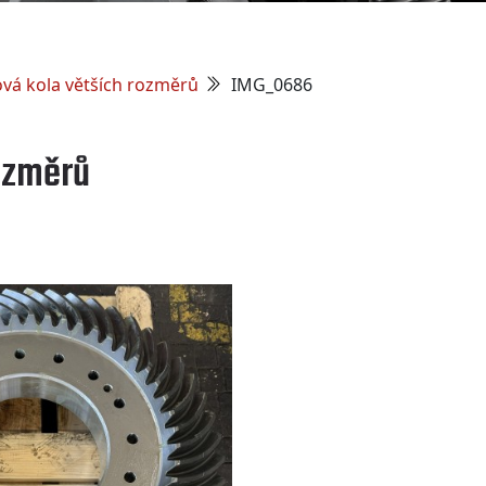
ová kola větších rozměrů
IMG_0686
rozměrů