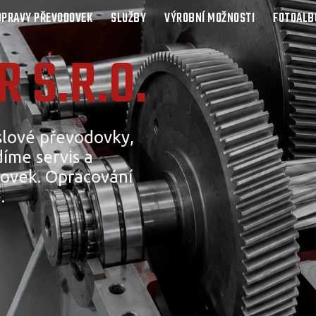
OPRAVY PŘEVODOVEK
SLUŽBY
VÝROBNÍ MOŽNOSTI
FOTOAL
 S.R.O.
lové převodovky,
íme servis a
ovek. Opracování
.