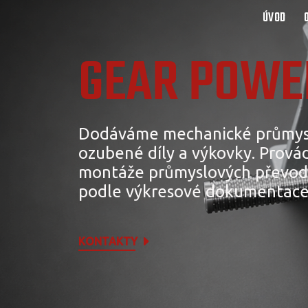
ÚVOD
GEAR POWER
Dodáváme mechanické průmys
ozubené díly a výkovky. Provád
montáže průmyslových převod
podle výkresové dokumentace
KONTAKTY