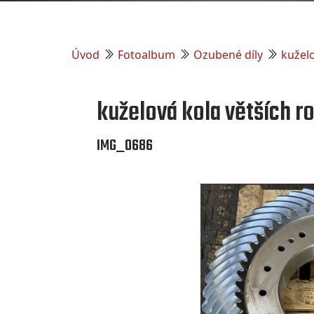
Úvod
Fotoalbum
Ozubené díly
kužel
kuželová kola větších 
IMG_0686